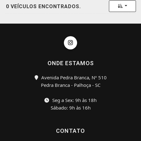
Toggle 
0 VEÍCULOS ENCONTRADOS.
ONDE ESTAMOS
Avenida Pedra Branca, Nº 510
Pedra Branca - Palhoça - SC
Seg a Sex: 9h às 18h
Sábado: 9h às 16h
CONTATO