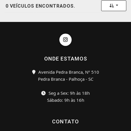
Toggle 
0 VEÍCULOS ENCONTRADOS.
ONDE ESTAMOS
Avenida Pedra Branca, Nº 510
Pedra Branca - Palhoça - SC
Seg a Sex: 9h às 18h
Sábado: 9h às 16h
CONTATO