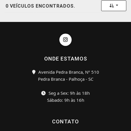
Toggle 
0 VEÍCULOS ENCONTRADOS.
ONDE ESTAMOS
Avenida Pedra Branca, Nº 510
Pedra Branca - Palhoça - SC
Seg a Sex: 9h às 18h
Sábado: 9h às 16h
CONTATO